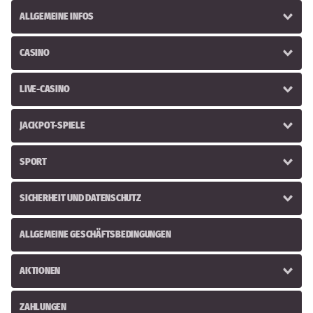
ALLGEMEINE INFOS
CASINO
LIVE-CASINO
JACKPOT-SPIELE
SPORT
SICHERHEIT UND DATENSCHUTZ
ALLGEMEINE GESCHÄFTSBEDINGUNGEN
AKTIONEN
ZAHLUNGEN