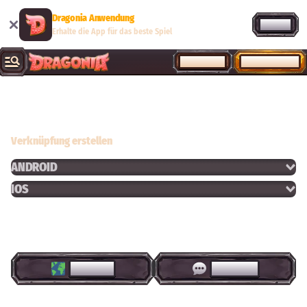
Dragonia Anwendung
ÖFFNEN
Erhalte die App für das beste Spiel
EINLOGGEN
REGISTRIEREN
Verknüpfung erstellen
ANDROID
IOS
DEUTSCH
LIVE CHAT