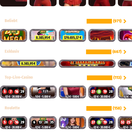
Beliebt
ALLE ANSEHEN
(971)
NEU
NEU
8.383,95 €
170.035,17 €
Exklusiv
ALLE ANSEHEN
(667)
8.383,95 €
Top-Live-Casino
ALLE ANSEHEN
(113)
N
5
7
16
29
27
0
19
28
7 / 7
0,1 €
 - 20.000 € 
50 €
 - 5.000 € 
0,2 €
 - 500 € 
0,1 €
 - 20.000 € 
0,1 €
 - 
0
19
36
25
31
10
26
2
Roulette
ALLE ANSEHEN
(158)
4
36
2
25
22
16
36
3
NEU
13
36
27
30
8
32
16
8
5
7
16
29
6
13
28
35
27
0
19
28
32
25
0,1 €
 - 20.000 € 
0,1 €
 - 5.000 € 
0,2 €
 - 500 € 
0,1 €
 - 20.000 € 
0,1 €
 - 2
6
1
10
14
28
23
35
34
0
19
36
25
36
35
2
36
31
10
26
2
0
35