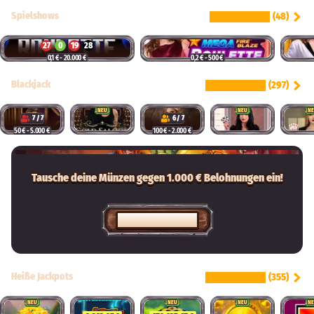
Spielshows
ALLE ANSEHEN
(48)
4
36
2
25
15
0
19
29
22
16
36
3
6
31
13
36
27
30
11
10
19
15
8
32
16
8
12
34
27
0
19
28
0,1 €
 - 20.000 € 
0,2 €
 - 500 € 
6
1
10
14
29
2
19
8
28
23
35
34
13
28
31
10
26
2
Blackjack
ALLE ANSEHEN
(297)
22
16
36
3
NEU
NEU
N
8
32
16
8
7 / 7
6 / 7
50 €
 - 5.000 € 
100 €
 - 2.000 € 
28
23
35
34
Tausche deine Münzen gegen 1.000 € Belohnungen ein!
JETZT EINKAUFEN
Heiße Jackpots
ALLE ANSEHEN
(355)
NEU
NEU
NEU
N