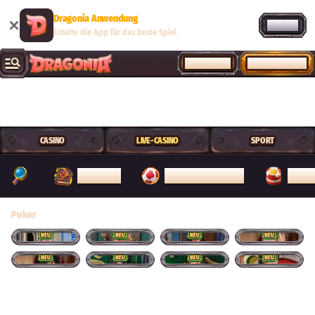
Dragonia Anwendung
ÖFFNEN
Erhalte die App für das beste Spiel
EINLOGGEN
REGISTRIEREN
CASINO
LIVE-CASINO
SPORT
TOP-LIVE-CASINO
GOLD
ANBIETER
Poker
NEU
NEU
NEU
NEU
NEU
NEU
NEU
NEU