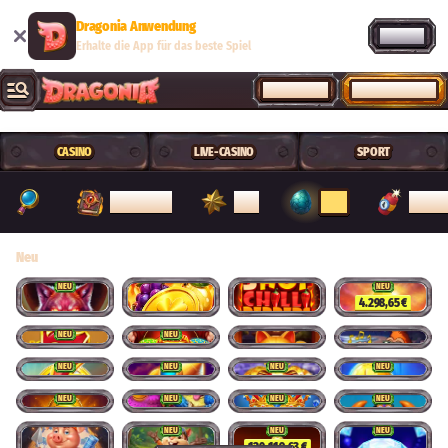
Dragonia Anwendung
ÖFFNEN
Erhalte die App für das beste Spiel
EINLOGGEN
REGISTRIEREN
CASINO
LIVE-CASINO
SPORT
TOP
NEU
BELIE
ANBIETER
Neu
NEU
NEU
4.298,65 €
NEU
NEU
NEU
NEU
NEU
NEU
NEU
NEU
NEU
NEU
NEU
NEU
NEU
120.119,63 €