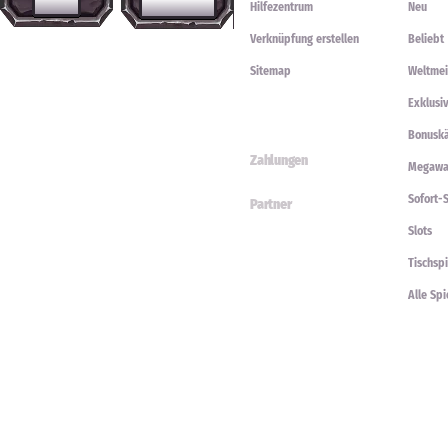
DEUTSCH
HILFEZENTRUM
Hilfezentrum
Neu
Verknüpfung erstellen
Beliebt
Sitemap
Weltmei
Exklusi
Bonusk
Zahlungen
Megawa
Sofort-
Partner
Slots
Tischsp
Alle Spi