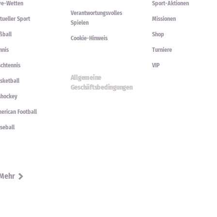
ve-Wetten
Sport-Aktionen
Verantwortungsvolles
rtueller Sport
Missionen
Spielen
ßball
Shop
Cookie-Hinweis
nnis
Turniere
schtennis
VIP
Allgemeine
sketball
Geschäftsbedingungen
shockey
erican Football
seball
Mehr