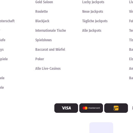
Gold Saloon
Lucky Jackpots
Li
Roulette
Neue Jackpots
Vi
sterschaft
Blackjack
Tägliche Jackpots
Fu
v
Internationale Tische
Alle Jackpots
Te
äufe
Spielshows
Ti
ys
Baccarat und Würfel
Ba
Spiele
Poker
Ei
Alle Live-Casinos
Am
iele
Ba
ele