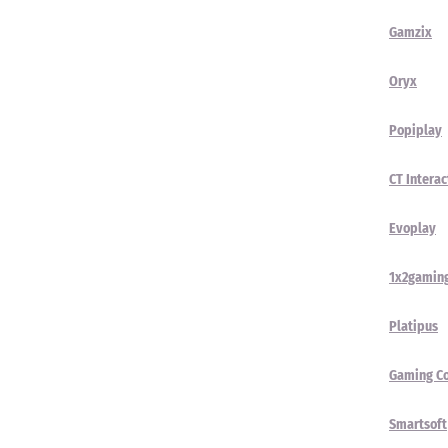
Gamzix
Oryx
Popiplay
CT Interac
Evoplay
1x2gamin
Platipus
Gaming C
Smartsoft