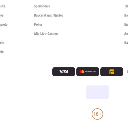
äufe
Spielshows
Ti
ys
Baccarat und Würfel
Ba
Spiele
Poker
Ei
Alle Live-Casinos
Am
iele
Ba
ele