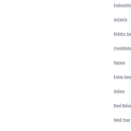
Endorphi
Aviatrix
Riddec G
FreshVint
Fugaso
Enjoy Ga
Animo
Reel Nois
Hold Your