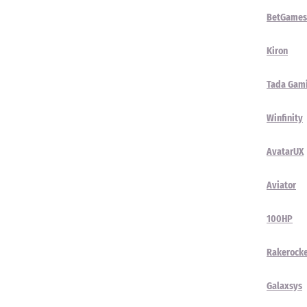
BetGames
Kiron
Tada Gam
Winfinity
AvatarUX
Aviator
100HP
Rakerock
Galaxsys