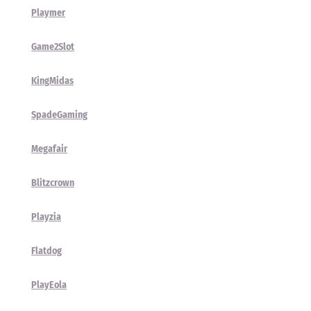
Playmer
Game2Slot
KingMidas
SpadeGaming
Megafair
Blitzcrown
Playzia
Flatdog
PlayEola