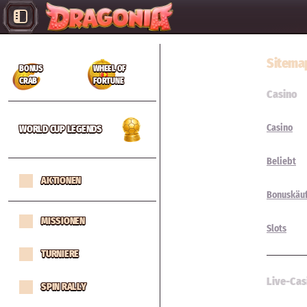
Sitema
BONUS
WHEEL OF
CRAB
FORTUNE
Casino
Casino
WORLD CUP LEGENDS
Beliebt
AKTIONEN
Bonuskäu
MISSIONEN
Slots
TURNIERE
Live-Cas
SPIN RALLY