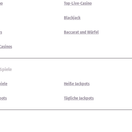
no
Top-Live-Casino
Blackjack
ws
Baccarat und Würfel
Casinos
Spiele
piele
Heiße Jackpots
pots
Tägliche Jackpots