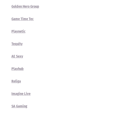
Golden Hero Group
Game Time Tec
Playnetic
Tequity
AE Sexy
Playhub
Religa
Imagine Live
SA Gaming