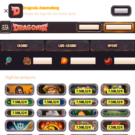
Dragonia Anwendung
ÖFFNEN
Erhalte die App für das beste Spiel
EINLOGGEN
REGISTRIEREN
CASINO
LIVE-CASINO
SPORT
WONDERPOT
HEISSE JA
ANBIETER
Tägliche Jackpots
NEU
7.508,52 €
7.508,52 €
7.508,52 €
7.508,52 €
7.508,52 €
7.508,52 €
7.508,52 €
NEU
7.508,52 €
7.508,52 €