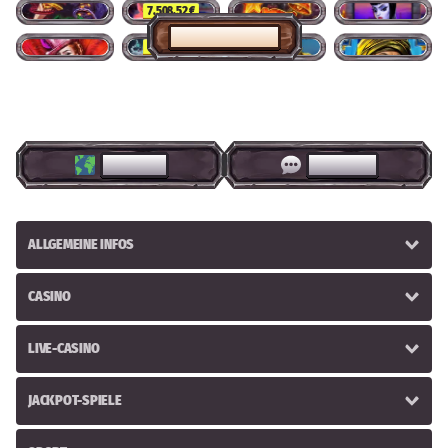
7.508,52 €
WEITERE SPIELE
7.508,52 €
DEUTSCH
LIVE CHAT
ALLGEMEINE INFOS
CASINO
LIVE-CASINO
JACKPOT-SPIELE